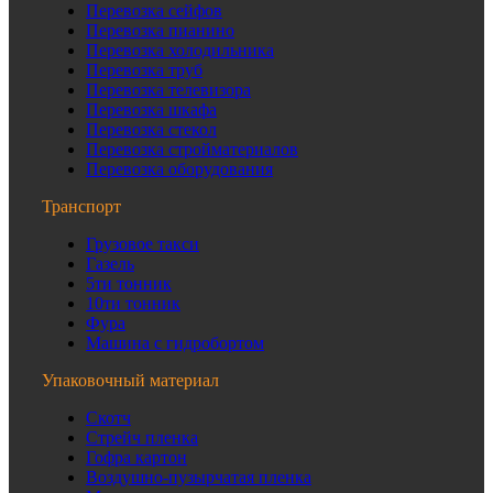
Перевозка сейфов
Перевозка пианино
Перевозка холодильника
Перевозка труб
Перевозка телевизора
Перевозка шкафа
Перевозка стекол
Перевозка стройматериалов
Перевозка оборудования
Транспорт
Грузовое такси
Газель
5ти тонник
10ти тонник
Фура
Машина с гидробортом
Упаковочный материал
Скотч
Стрейч пленка
Гофра картон
Воздушно-пузырчатая пленка