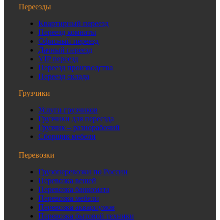
Переезды
Квартирный переезд
Переезд комнаты
Офисный переезд
Дачный переезд
VIP переезд
Переезд производства
Переезд склада
Грузчики
Услуги грузчиков
Грузчики для переезда
Грузчик – разнорабочий
Сборщик мебели
Перевозки
Грузоперевозки по России
Перевозка вещей
Перевозка банкомата
Перевозка мебели
Перевозка аквариумов
Перевозка бытовой техники