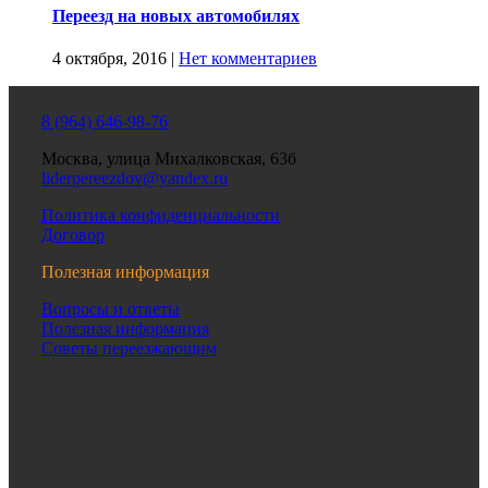
Переезд на новых автомобилях
4 октября, 2016
|
Нет комментариев
8 (964) 646-98-76
Москва, улица Михалковская, 63б
liderpereezdov@yandex.ru
Политика конфиденциальности
Договор
Полезная информация
Вопросы и ответы
Полезная информация
Советы переезжающим