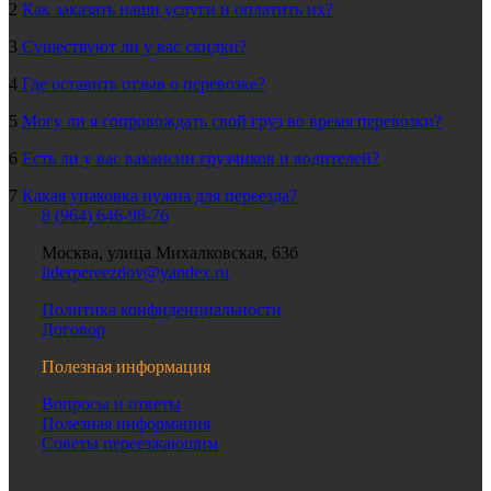
2
Как заказать наши услуги и оплатить их?
3
Существуют ли у вас скидки?
4
Где оставить отзыв о перевозке?
5
Могу ли я сопровождать свой груз во время перевозки?
6
Есть ли у вас вакансии грузчиков и водителей?
7
Какая упаковка нужна для переезда?
8 (964) 646-98-76
Москва, улица Михалковская, 63б
liderpereezdov@yandex.ru
Политика конфиденциальности
Договор
Полезная информация
Вопросы и ответы
Полезная информация
Советы переезжающим