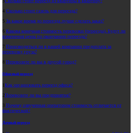
3
Сколько стоит переезд из квартиры в квартиру?
4
Сколько стоит газель для переезда?
5
За какое время до переезда лучше сделать заказ?
6
Какова конечная стоимость перевозки (переезда). Будут ли
изменения цены по окончанию переезда?
7
Производиться ли в вашей компании предоплата за
перевозку груза?
8
Перевозите ли вы в другой город?
Офисный переезд
1
Как организовать переезд офиса?
2
Перевозите ли вы предприятия?
3
Почему озвученная оператором стоимость отличается от
фактической?
Дачный переезд