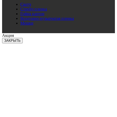
Скотч
Стрейч пленка
Гофра картон
Воздушно-пузырчатая пленка
Мешки
Акция
ЗАКРЫТЬ