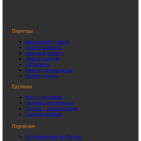
Переезды
Квартирный переезд
Переезд комнаты
Офисный переезд
Дачный переезд
VIP переезд
Переезд производства
Переезд склада
Грузчики
Услуги грузчиков
Грузчики для переезда
Грузчик – разнорабочий
Сборщик мебели
Перевозки
Грузоперевозки по России