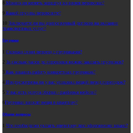
8
Можно ли менять маршрут во время перевозки?
9
Какой груз вы перевозите?
10
Заключаете ли вы долгосрочный договор на оказание
транспортных услуг?
Грузчики
1
Сколько стоит переезд с грузчиками?
2
За сколько часов до перевозки можно заказать грузчиков?
3
Как заказать работу конкретных грузчиков?
4
Предусмотрена ли у вас упаковка вещей перед переездом?
5
У вас есть услуга сборки - разборки мебели?
6
Грузчики заносят вещи в квартиру?
Общие вопросы
1
Что необходимо указать оператору при оформлении заказа?