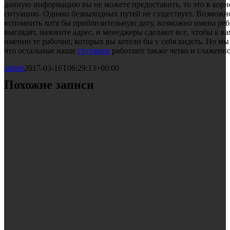
данную информацию вы не можете предоставить, то это в корне
ситуацию. Однако безвыходных путей не существует. Возможно
вспомнить хотя бы приблизительную дату, возможно имена реб
выглядят, назовите адрес, и менеджеры сделают все, чтобы к в
именно те рабочие, которых вы хотели бы у себя видеть. Но мы
что остальные наши
грузчики
работают также четко и слаженно
admin
2017-03-16T06:29:13+00:00
Похожие записи