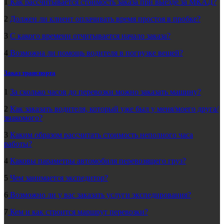
1
Как рассчитывается стоимость заказа при выезде за МКАД?
2
Должен ли клиент оплачивать время простоя в пробке?
3
С какого времени отчитывается начало заказа?
4
Возможна ли помощь водителя в погрузке вещей?
Заказ транспорта
1
За сколько часов до перевозки можно заказать машину?
2
Как заказать водителя, который уже был у меня/моего друга/
знакомого?
3
Каким образом рассчитать стоимость неполного часа
работы?
4
Каковы параметры автомобиля перевозящего груз?
5
Чем занимается экспедитор?
6
Возможно ли у вас заказать услуги экспедирования?
7
Кем и как строится маршрут перевозки?