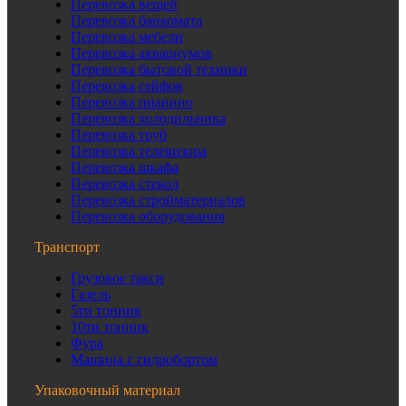
Перевозка вещей
Перевозка банкомата
Перевозка мебели
Перевозка аквариумов
Перевозка бытовой техники
Перевозка сейфов
Перевозка пианино
Перевозка холодильника
Перевозка труб
Перевозка телевизора
Перевозка шкафа
Перевозка стекол
Перевозка стройматериалов
Перевозка оборудования
Транспорт
Грузовое такси
Газель
5ти тонник
10ти тонник
Фура
Машина с гидробортом
Упаковочный материал