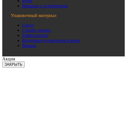
Фура
Машина с гидробортом
Упаковочный материал
Скотч
Стрейч пленка
Гофра картон
Воздушно-пузырчатая пленка
Мешки
Акция
ЗАКРЫТЬ