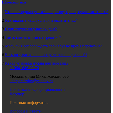
Общие вопросы
1
Что необходимо указать оператору при оформлении заказа?
2
Как заказать наши услуги и оплатить их?
3
Существуют ли у вас скидки?
4
Где оставить отзыв о перевозке?
5
Могу ли я сопровождать свой груз во время перевозки?
6
Есть ли у вас вакансии грузчиков и водителей?
7
Какая упаковка нужна для переезда?
8 (964) 646-98-76
Москва, улица Михалковская, 63б
liderpereezdov@yandex.ru
Политика конфиденциальности
Договор
Полезная информация
Вопросы и ответы