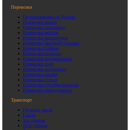
Перевозки
Грузоперевозки по России
Перевозка вещей
Перевозка банкомата
Перевозка мебели
Перевозка аквариумов
Перевозка бытовой техники
Перевозка сейфов
Перевозка пианино
Перевозка холодильника
Перевозка труб
Перевозка телевизора
Перевозка шкафа
Перевозка стекол
Перевозка стройматериалов
Перевозка оборудования
Транспорт
Грузовое такси
Газель
5ти тонник
10ти тонник