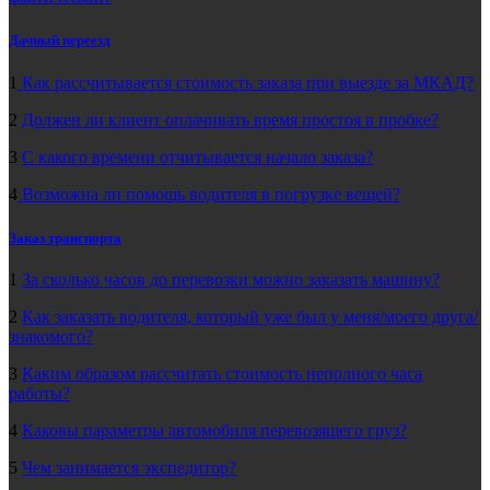
Дачный переезд
1
Как рассчитывается стоимость заказа при выезде за МКАД?
2
Должен ли клиент оплачивать время простоя в пробке?
3
С какого времени отчитывается начало заказа?
4
Возможна ли помощь водителя в погрузке вещей?
Заказ транспорта
1
За сколько часов до перевозки можно заказать машину?
2
Как заказать водителя, который уже был у меня/моего друга/
знакомого?
3
Каким образом рассчитать стоимость неполного часа
работы?
4
Каковы параметры автомобиля перевозящего груз?
5
Чем занимается экспедитор?