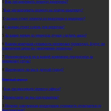
1
Как организовать переезд квартиры?
2
Как организовать переезд на новую квартиру?
3
Сколько стоит переезд из квартиры в квартиру?
4
Сколько стоит газель для переезда?
5
За какое время до переезда лучше сделать заказ?
6
Какова конечная стоимость перевозки (переезда). Будут ли
изменения цены по окончанию переезда?
7
Производиться ли в вашей компании предоплата за
перевозку груза?
8
Перевозите ли вы в другой город?
Офисный переезд
1
Как организовать переезд офиса?
2
Перевозите ли вы предприятия?
3
Почему озвученная оператором стоимость отличается от
фактической?