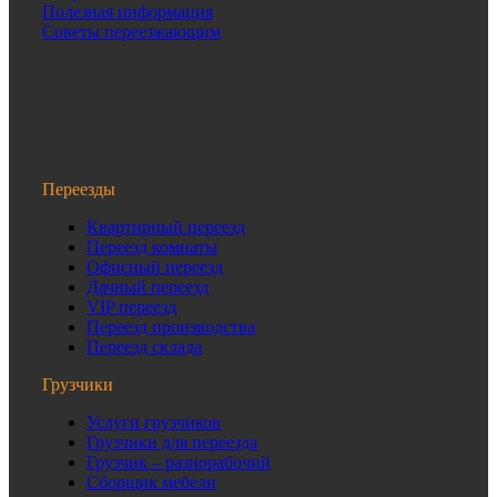
Полезная информация
Советы переезжающим
Переезды
Квартирный переезд
Переезд комнаты
Офисный переезд
Дачный переезд
VIP переезд
Переезд производства
Переезд склада
Грузчики
Услуги грузчиков
Грузчики для переезда
Грузчик – разнорабочий
Сборщик мебели