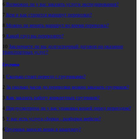
6
Возможно ли у вас заказать услуги экспедирования?
7
Кем и как строится маршрут перевозки?
8
Можно ли менять маршрут во время перевозки?
9
Какой груз вы перевозите?
10
Заключаете ли вы долгосрочный договор на оказание
транспортных услуг?
Грузчики
1
Сколько стоит переезд с грузчиками?
2
За сколько часов до перевозки можно заказать грузчиков?
3
Как заказать работу конкретных грузчиков?
4
Предусмотрена ли у вас упаковка вещей перед переездом?
5
У вас есть услуга сборки - разборки мебели?
6
Грузчики заносят вещи в квартиру?